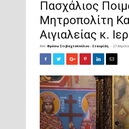
Πασχάλιος Ποιμ
Μητροπολίτη Κα
Αιγιαλείας κ. Ι
Από
Φρόσω Στιβαχτοπούλου - Σταυρίδη
-
27 Απριλί