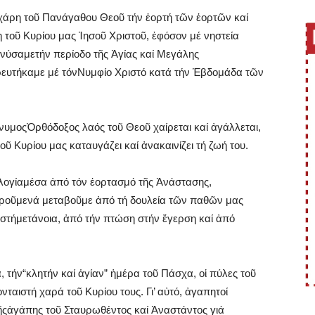
 χάρη τοῦ Πανάγαθου Θεοῦ τήν ἑορτή τῶν ἑορτῶν καί
τοῦ Κυρίου μας Ἰησοῦ Χριστοῦ, ἐφόσον μέ νηστεία
ανύσαμετήν περίοδο τῆς Ἁγίας καί Μεγάλης
ευτήκαμε μέ τόνΝυμφίο Χριστό κατά τήν Ἑβδομάδα τῶν
υμοςὈρθόδοξος λαός τοῦ Θεοῦ χαίρεται καί ἀγάλλεται,
 Κυρίου μας καταυγάζει καί ἀνακαινίζει τή ζωή του.
ὐλογίαμέσα ἀπό τόν ἑορτασμό τῆς Ἀνάστασης,
οροῦμενά μεταβοῦμε ἀπό τή δουλεία τῶν παθῶν μας
 στήμετάνοια, ἀπό τήν πτώση στήν ἔγερση καί ἀπό
 τήν“κλητήν καί ἁγίαν” ἡμέρα τοῦ Πάσχα, οἱ πύλες τοῦ
ονταιστή χαρά τοῦ Κυρίου τους. Γι’ αὐτό, ἀγαπητοί
τῆςἀγάπης τοῦ Σταυρωθέντος καί Ἀναστάντος γιά