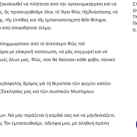
ξακολουθεῖ νά πλήττεται ἀπό τήν ὑγειονομικήκρίση καί νά
Σ
1
ς, ἄς προσευχηθοῦμε ὅλοι, τό Ἅγιο Φῶς τῆςἈνάστασης νά
Τ
ς, τῆς ἐλπίδας καί τῆς ἐμπιστοσύνηςστό θεῖο θέλημα,
Π
ο ἀπό ὁποιοδήποτε τέλμα.
(L
 νάπλημμυρίσουν ἀπό τό ἀνέσπερο Φῶς τοῦ
ιο μέ εἰλικρινῆ ταπείνωση, νά μᾶς συγχωρεῖ καί νά
ζωές ὅλων μας. Φῶς, πού θά διαλύσει κάθε φόβο, πανικό
όνοςἀσφαλής δρόμος γιά τή θεραπεία τῶν ψυχῶν καίτῶν
ῆςἘκκλησίας μας καί τῶν σωστικῶν Μυστηρίων
». Νά μήν ταράζεται ἡ καρδιά σας καί νά μήνδειλιάζετε,
ς Τόν ἐμπιστευθοῦμε, ἀδελφοί μου, μέ ἀληθινή ἀγάπη