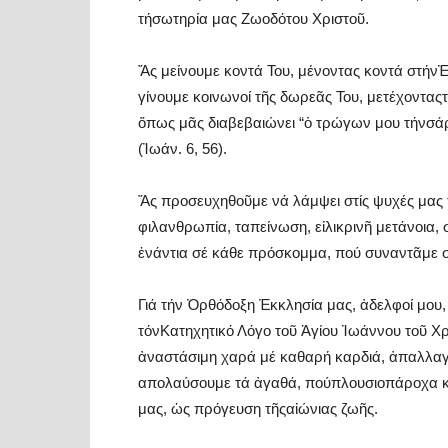
τήσωτηρία μας Ζωοδότου Χριστοῦ.
Ἄς μείνουμε κοντά Του, μένοντας κοντά στήνἘ
γίνουμε κοινωνοί τῆς δωρεᾶς Του, μετέχονταςτ
ὅπως μᾶς διαβεβαιώνει “ὁ τρώγων μου τήνσάρκ
(Ἰωάν. 6, 56).
Ἄς προσευχηθοῦμε νά λάμψει στίς ψυχές μας 
φιλανθρωπία, ταπείνωση, εἰλικρινῆ μετάνοια,
ἐνάντια σέ κάθε πρόσκομμα, πού συναντᾶμε 
Γιά τήν Ὀρθόδοξη Ἐκκλησία μας, ἀδελφοί μου,
τόνΚατηχητικό Λόγο τοῦ Ἁγίου Ἰωάννου τοῦ Χ
ἀναστάσιμη χαρά μέ καθαρή καρδιά, ἀπαλλαγμ
απολαύσουμε τά ἀγαθά, πούπλουσιοπάροχα κα
μας, ὡς πρόγευση τῆςαἰώνιας ζωῆς.