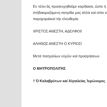
Εν τέλει ἄς προσευχηθοῦμε καρδιακά, ὥστε ἡ 
στήδοκιμαζόμενη πατρίδα μας ἀλλά καί στόν 
παρηγοριάκαί τήν ἐλευθερία.
ΧΡΙΣΤΟΣ ΑΝΕΣΤΗ, ΑΔΕΛΦΟΙ!
ΑΛΗΘΩΣ ΑΝΕΣΤΗ Ο ΚΥΡΙΟΣ!
Μετά πασχαλίων εὐχῶν καί προσρήσεων
Ο ΜΗΤΡΟΠΟΛΙΤΗΣ
† Ὁ
Καλαβρύτων
καί
Α
ἰ
γ
ιαλείας Ἱ
ερώνυμος