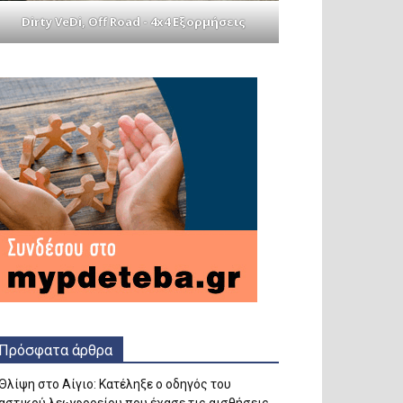
Dirty VeDi, Off Road - 4x4 Εξορμήσεις
Πρόσφατα άρθρα
Θλίψη στο Αίγιο: Κατέληξε ο οδηγός του