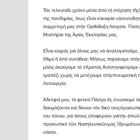
Τόν τελευταῖο χρόνο μέσα ἀπό τή στέρηση τῆς
της πανδημίας, ἴσως εἶναι εὐκαιρία νάσυνειδητ
συμμετοχή μας στήν Ὀρθόδοξη Λατρεία. Πόση
Μυστήρια της Ἁγίας Ἐκκλησίας μας.
Εἶναι καιρός γιά ὅλους μας νά ἀναλογιστοῦμε
ἔθιμο ἤ ἀπό συνήθεια; Μήπως πηγαίναμε στήν
μόλις ἀκούγαμε τό «Χριστός Ανέστη»φεύγαμε 
τραπέζι χωρίς νά μετέχουμε στήνπνευματική 
Λειτουργία;
Ἀδελφοί μου, τό φετινό Πάσχα ἄς ἑνώσουμε τ
δοκιμάζονται καί δίνουν τόν δικό τουςπροσωπι
του πόνου, γιά ὅσους ὑποφέρουν γιάτήν ἀπώλε
προσωπικό τῶν Νοσηλευτικῶνμας Ἱδρυμάτων, π
νόσου.