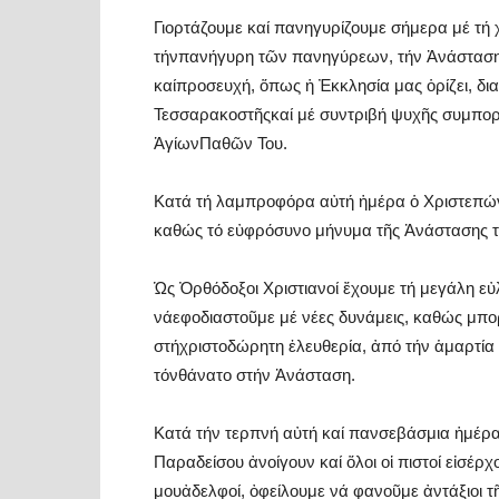
Γιορτάζουμε καί πανηγυρίζουμε σήμερα μέ τή
τήνπανήγυρη τῶν πανηγύρεων, τήν Ἀνάσταση 
καίπροσευχή, ὅπως ἡ Ἐκκλησία μας ὁρίζει, δι
Τεσσαρακοστῆςκαί μέ συντριβή ψυχῆς συμπορ
ἉγίωνΠαθῶν Του.
Κατά τή λαμπροφόρα αὐτή ἡμέρα ὁ Χριστεπών
καθώς τό εὐφρόσυνο μήνυμα τῆς Ἀνάστασης τοῦ
Ὡς Ὀρθόδοξοι Χριστιανοί ἔχουμε τή μεγάλη ε
νάεφοδιαστοῦμε μέ νέες δυνάμεις, καθώς μπ
στήχριστοδώρητη ἐλευθερία, ἀπό τήν ἁμαρτία
τόνθάνατο στήν Ἀνάσταση.
Κατά τήν τερπνή αὐτή καί πανσεβάσμια ἡμέρα,
Παραδείσου ἀνοίγουν καί ὅλοι οἱ πιστοί εἰσέρχ
μουἀδελφοί, ὀφείλουμε νά φανοῦμε ἀντάξιοι 