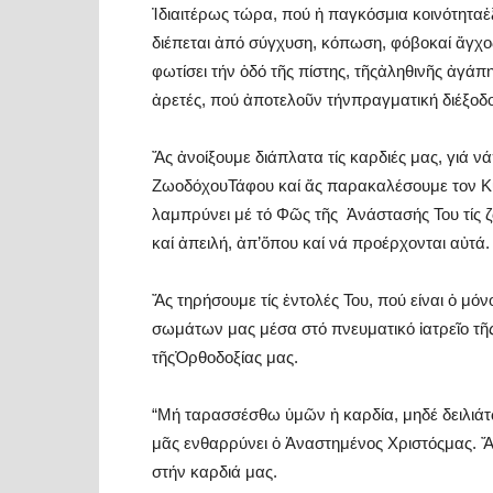
Ἰδιαιτέρως τώρα, πού ἡ παγκόσμια κοινότηταἐ
διέπεται ἀπό σύγχυση, κόπωση, φόβοκαί ἄγχο
φωτίσει τήν ὁδό τῆς πίστης, τῆςἀληθινῆς ἀγάπη
ἀρετές, πού ἀποτελοῦν τήνπραγματική διέξοδ
Ἄς ἀνοίξουμε διάπλατα τίς καρδιές μας, γιά
ΖωοδόχουΤάφου καί ἄς παρακαλέσουμε τον Κύρ
λαμπρύνει μέ τό Φῶς τῆς Ἀνάστασής Του τίς 
καί ἀπειλή, ἀπ’ὅπου καί νά προέρχονται αὐτά.
Ἄς τηρήσουμε τίς ἐντολές Του, πού είναι ὁ μ
σωμάτων μας μέσα στό πνευματικό ἰατρεῖο τ
τῆςὈρθοδοξίας μας.
“Μή ταρασσέσθω ὑμῶν ἡ καρδία, μηδέ δειλιάτω
μᾶς ενθαρρύνει ὁ Ἀναστημένος Χριστόςμας. Ἄ
στήν καρδιά μας.