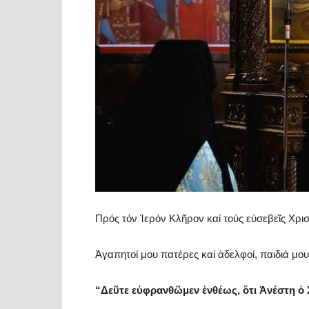
Πρός τόν Ἱερόν Κλῆρον καί τούς εὐσεβεῖς Χρι
Ἀγαπητοί μου πατέρες καί ἀδελφοί, παιδιά μ
“Δεῦ
τε
ε
ὐ
φρανθ
ῶ
μεν
ἐ
νθέως
, ὅ
τι
Ἀ
νέστη
ὁ