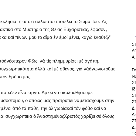
κκλησία, ἡ ὁποία ἄλλωστε ἀποτελεῖ τό Σῶμα Του. Ἄς
ακτικά στό Μυστήριο τῆς Θείας Εὐχαριστίας, ἐφόσον,
α καί πίνων μου τό αἷμα ἐν ἐμοί μένει, κἀγώ ἐναὐτῷ”
Σ
Αθ
Α.
τόἀνέσπερον Φῶς, νά τίς πλημμυρίσει μέ ἀγάπη,
Τ.
 συγχωρητικότητα ἀλλά καί μέ σθένος, γιά νάἀγωνιστοῦμε
Do
Ν
στόν δρόμο μας.
Σ
Ι
 ποτέδέν εἶναι ἀργά. Ἀρκεῖ νά ἀκολουθήσουμε
Σ
ρυσοστόμου, ὁ ὁποῖος μᾶς προτρέπει νάμετάσχουμε στήν
Σ
Δ
ένοι ἀπό τά πάθη, τήν ὀλιγωρίακαί τόν φόβο καί νά
Δι
ί συγχωρητικά ὁ ἈναστημένοςΧριστός χαρίζει σέ ὅλους
Σ
Δ
Τ