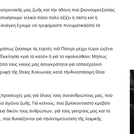
λατρευτικῆς μας ζωῆς καί τήν ὀδύνη πού βιώνουμεεξαιτίας
οποιήσουμε τελικά πόσο πολύ ἀξίζει ἡ πίστη καί ἡ
 ἀνάγκη ἔχουμε νά τρεφόμαστε πνευματικάἀπό τά
, μήπως ζούσαμε τίς ἑορτές τοῦ Πάσχα μέχρι τώρα ὡςἕνα
Ἐκκλησία «γιά τό καλό» ἤ γιά τό «φαίνεσθαι»; Μήπως
ἀπό τούς ναούς μας ἀσυγκράτητοι γιά τόπασχαλινό
τρυφή τῆς Θείας Κοινωνίας κατά τήνἈναστάσιμη Θεία
ίςπροσευχές μας γιά ὅλους τούς συνανθρώπους μας, πού
κό ἀγῶνα ζωῆς. Γιά κείνους, πού βρίσκονταιστό κρεβάτι
ια δικῶν τους ἀνθρώπων, γιά τούς γιατρούς μας καί τό
ού θυσιάζονται γιά τήνἀντιμετώπιση τῆς λοιμικῆς