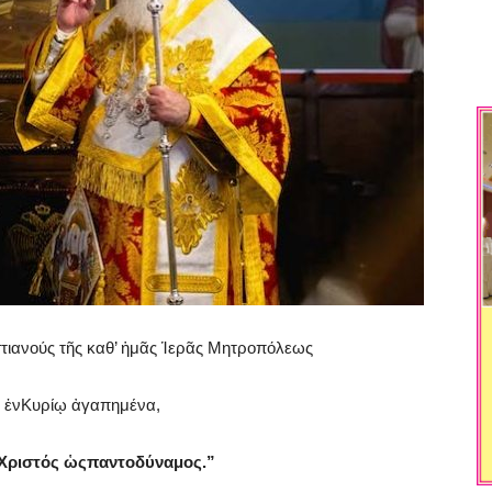
στιανούς τῆς καθ’ ἡμᾶς Ἱερᾶς Μητροπόλεως
ου ἐνΚυρίῳ ἀγαπημένα,
Χριστός
ὡ
ς
παντοδύναμος
.
”