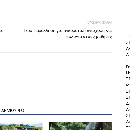
Επόμενο άρθρο
το
Ιερά Παράκληση για πνευματική ενίσχυση και
ευλογία στους μαθητές
Σ
Αθ
Α.
Τ.
Do
Ν
Σ
Ι
Σ
Σ
Δ
Δι
Ν ΔΗΜΙΟΥΡΓΟ
Σ
Δ
Τ