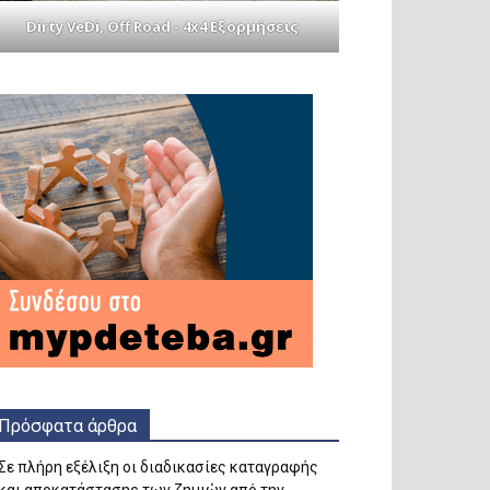
Dirty VeDi, Off Road - 4x4 Εξορμήσεις
Πρόσφατα άρθρα
Σε πλήρη εξέλιξη οι διαδικασίες καταγραφής