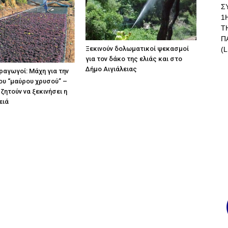
Σ
1
Τ
Π
Ξεκινούν δολωματικοί ψεκασμοί
(L
για τον δάκο της ελιάς και στο
Δήμο Αιγιάλειας
αγωγοί: Μάχη για την
ου “μαύρου χρυσού” –
ζητούν να ξεκινήσει η
ειά