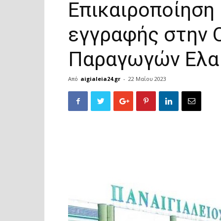
Επικαιροποίηση 
εγγραφής στην
Παραγωγών Ελαι
Από
aigialeia24.gr
-
22 Μαΐου 2023