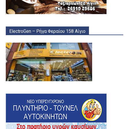
ElectroGen – Ρήγα Φεραίου 158 Αίγιο