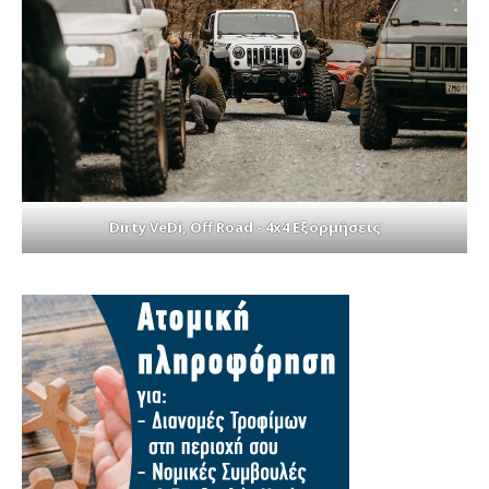
Dirty VeDi, Off Road - 4x4 Εξορμήσεις