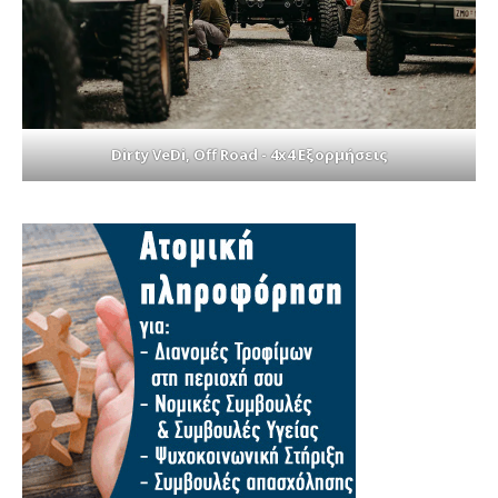
Dirty VeDi, Off Road - 4x4 Εξορμήσεις