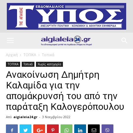
Αρχική
ΤΟΠΙΚΑ
Τοπικά
ΤΟΠΙΚΑ
Τοπικά
Χωρίς κατηγορία
Ανακοίνωση Δημήτρη
Καλαμίδα για την
απομάκρυνσή του από την
παράταξη Καλογερόπουλου
Από
aigialeia24.gr
-
3 Νοεμβρίου 2022